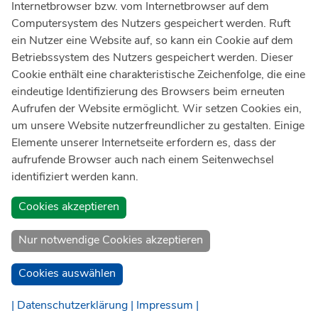
Internetbrowser bzw. vom Internetbrowser auf dem
Ärztlicher Notdienst
116 117
Computersystem des Nutzers gespeichert werden. Ruft
Giftnotrufzentrale
ein Nutzer eine Website auf, so kann ein Cookie auf dem
Tel: +49 228
19240
Betriebssystem des Nutzers gespeichert werden. Dieser
Cookie enthält eine charakteristische Zeichenfolge, die eine
Notfallzentrum Bonn
eindeutige Identifizierung des Browsers beim erneuten
Aufrufen der Website ermöglicht. Wir setzen Cookies ein,
Kindernotfallzentrum Bonn
um unsere Website nutzerfreundlicher zu gestalten. Einige
UKB-Telefonzentrale
Elemente unserer Internetseite erfordern es, dass der
+49 228
287 0
aufrufende Browser auch nach einem Seitenwechsel
identifiziert werden kann.
Spenden Sie online an das Universitätsklinikum Bonn
Cookies akzeptieren
Nur notwendige Cookies akzeptieren
Cookies auswählen
| Datenschutzerklärung |
Impressum |