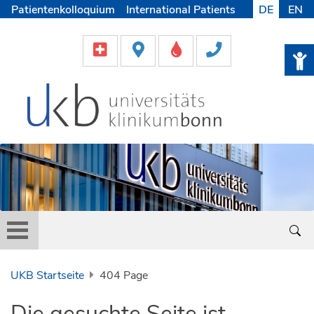
Patientenkolloquium
International Patients
DE
EN
Pflege
Lob & Beschwerde
Karriere
Helfen & Spenden
Medien
UKB Startseite
404 Page
Die gesuchte Seite ist